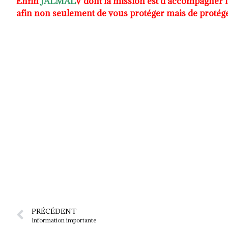
Enfin
JALMAL
V dont la mission est d’accompagner l
afin non seulement de vous protéger mais de protég
PRÉCÉDENT
Information importante