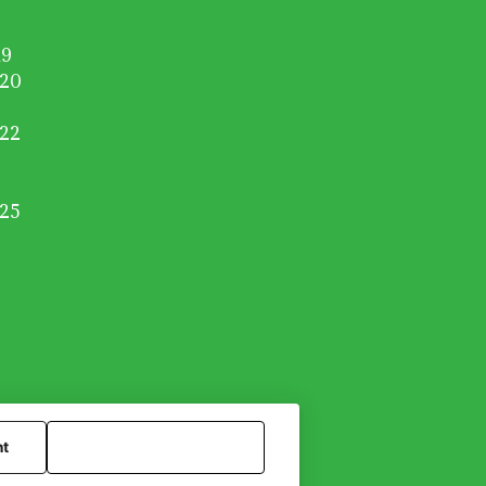
19
020
022
025
nt
Tout accepter