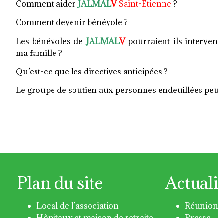
Comment aider
JALMAL
V
Saint-Etienne
?
Comment devenir bénévole ?
Les bénévoles de
JALMAL
V
pourraient-ils interv
ma famille ?
Qu’est-ce que les directives anticipées ?
Le groupe de soutien aux personnes endeuillées peu
Plan du site
Actuali
Local de l’association
Réunion
Hôpitaux et maison de retraite
Presse