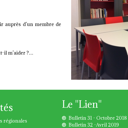
enir auprès d’un membre de
t-il m’aider ?…
Le "Lien"
tés
Bulletin 31 - Octobre 2018
s régionales
Bulletin 32 -Avril 2019