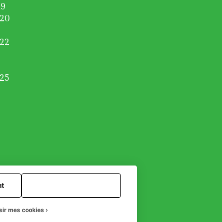
19
020
022
025
nt
Tout accepter
sir mes cookies