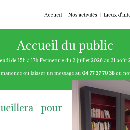
Accueil
Nos activités
Lieux d’int
Accueil du public
eudi de 15h à 17h Fermeture du 2 juillet 2026 au 31 août 
ermanence ou laisser un message au
04 77 37 70 38
ou no
ueillera pour