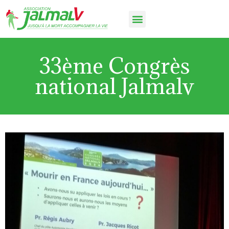
33ème Congrès
national Jalmalv