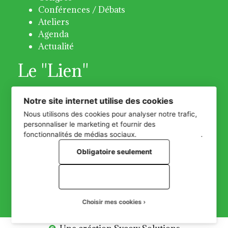
Conférences / Débats
Ateliers
Agenda
Actualité
Le "Lien"
Bulletin 31 - Octobre 2018
Notre site internet utilise des cookies
Bulletin 32 -Avril 2019
Nous utilisons des cookies pour analyser notre trafic,
Bulletin 33 -Décembre 2019
personnaliser le marketing et fournir des
Bulletin 34 - Décembre 2020
fonctionnalités de médias sociaux.
Plus d'informations
.
Bulletin 35 - Juin 2021
Obligatoire seulement
Bulletin 36 - Décembre 2022
Bulletin 37 - Juin 2023
Tout accepter
Bulletin 38 - Juin 2024
Bulletin 39 - Décembre 2025
Choisir mes cookies