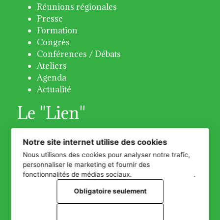
Réunions régionales
Presse
Formation
Congrès
Conférences / Débats
Ateliers
Agenda
Actualité
Le "Lien"
Bulletin 31 - Octobre 2018
Notre site internet utilise des cookies
Bulletin 32 -Avril 2019
Nous utilisons des cookies pour analyser notre trafic,
Bulletin 33 -Décembre 2019
personnaliser le marketing et fournir des
Bulletin 34 - Décembre 2020
fonctionnalités de médias sociaux.
Plus d'informations
.
Bulletin 35 - Juin 2021
Obligatoire seulement
Bulletin 36 - Décembre 2022
Bulletin 37 - Juin 2023
Tout accepter
Bulletin 38 - Juin 2024