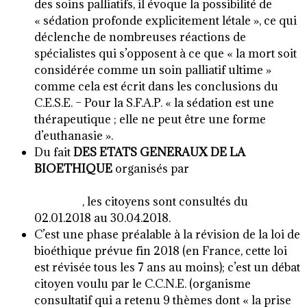
des soins palliatifs, il évoque la possibilité de
« sédation profonde explicitement létale », ce qui
déclenche de nombreuses réactions de
spécialistes qui s’opposent à ce que « la mort soit
considérée comme un soin palliatif ultime »
comme cela est écrit dans les conclusions du
C.E.S.E. – Pour la S.F.A.P. « la sédation est une
thérapeutique ; elle ne peut être une forme
d’euthanasie ».
Du fait
DES ETATS GENERAUX DE LA
BIOETHIQUE
organisés par
LE COMITE
CONSULTATIF NATIONAL D’ETHIQUE
(C.C.N.E.)
, les citoyens sont consultés du
02.01.2018 au 30.04.2018.
C’est une phase préalable à la révision de la loi de
bioéthique prévue fin 2018 (en France, cette loi
est révisée tous les 7 ans au moins); c’est un débat
citoyen voulu par le C.C.N.E. (organisme
consultatif qui a retenu 9 thèmes dont « la prise