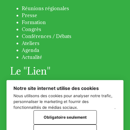
Réunions régionales
Presse
Formation
Congrès
Conférences / Débats
Ateliers
Agenda
Actualité
Le "Lien"
Bulletin 31 - Octobre 2018
Notre site internet utilise des cookies
Bulletin 32 -Avril 2019
Nous utilisons des cookies pour analyser notre trafic,
Bulletin 33 -Décembre 2019
personnaliser le marketing et fournir des
Bulletin 34 - Décembre 2020
fonctionnalités de médias sociaux.
Plus d'informations
.
Bulletin 35 - Juin 2021
Obligatoire seulement
Bulletin 36 - Décembre 2022
Bulletin 37 - Juin 2023