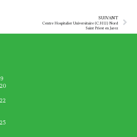
SUIVANT
Centre Hospitalier Universitaire (C.H.U.) Nord
Saint Priest en Jarez
19
020
022
025