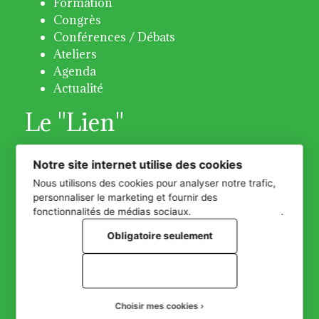
Formation
Congrès
Conférences / Débats
Ateliers
Agenda
Actualité
Le "Lien"
Bulletin 31 - Octobre 2018
Notre site internet utilise des cookies
Bulletin 32 -Avril 2019
Nous utilisons des cookies pour analyser notre trafic,
Bulletin 33 -Décembre 2019
personnaliser le marketing et fournir des
Bulletin 34 - Décembre 2020
fonctionnalités de médias sociaux.
Plus d'informations
.
Bulletin 35 - Juin 2021
Obligatoire seulement
Bulletin 36 - Décembre 2022
Bulletin 37 - Juin 2023
Tout accepter
Bulletin 38 - Juin 2024
Bulletin 39 - Décembre 2025
Choisir mes cookies