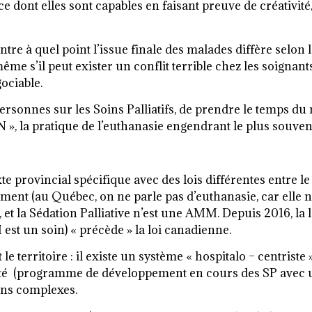
e dont elles sont capables en faisant preuve de créativit
re à quel point l’issue finale des malades diffère selon 
e s’il peut exister un conflit terrible chez les soignants
ociable.
ersonnes sur les Soins Palliatifs, de prendre le temps du 
, la pratique de l’euthanasie engendrant le plus souve
e provincial spécifique avec des lois différentes entre le
nt (au Québec, on ne parle pas d’euthanasie, car elle n’é
et la Sédation Palliative n’est une AMM. Depuis 2016, la l
 est un soin) « précède » la loi canadienne.
 le territoire : il existe un système « hospitalo – centriste
lité (programme de développement en cours des SP avec un
ions complexes.