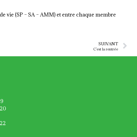
fin de vie (SP – SA – AMM) et entre chaque membre
SUIVANT
C’est la rentrée
19
020
022