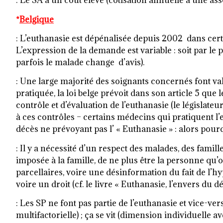
: Le SA a un coût élevé (cotisation annuelle à une ass
*
Belgique
: L’euthanasie est dépénalisée depuis 2002 dans certa
L’expression de la demande est variable : soit par l
parfois le malade change d’avis).
: Une large majorité des soignants concernés font valo
pratiquée, la loi belge prévoit dans son article 5 q
contrôle et d’évaluation de l’euthanasie (le législate
à ces contrôles – certains médecins qui pratiquent l’e
décès ne prévoyant pas l’ « Euthanasie » : alors pourq
: Il y a nécessité d’un respect des malades, des famil
imposée à la famille, de ne plus être la personne qu’o
parcellaires, voire une désinformation du fait de l’h
voire un droit (cf. le livre « Euthanasie, l’envers du
: Les SP ne font pas partie de l’euthanasie et vice-ve
multifactorielle) ; ça se vit (dimension individuelle