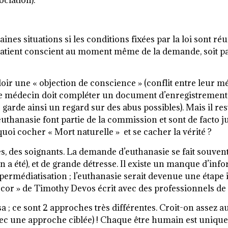
ociation).
ines situations si les conditions fixées par la loi sont ré
e patient conscient au moment même de la demande, soit pa
ir une « objection de conscience » (conflit entre leur mét
ue le médecin doit compléter un document d’enregistremen
ur garde ainsi un regard sur des abus possibles). Mais il 
uthanasie font partie de la commission et sont de facto jug
uoi cocher « Mort naturelle » et se cacher la vérité ?
les, des soignants. La demande d’euthanasie se fait souven
n a été), et de grande détresse. Il existe un manque d’info
ypermédiatisation ; l’euthanasie serait devenue une étape
 décor » de Timothy Devos écrit avec des professionnels de 
rsa ; ce sont 2 approches très différentes. Croit-on assez a
 avec une approche ciblée) ! Chaque être humain est uniqu